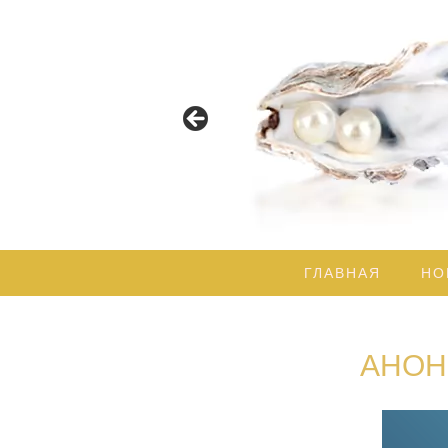
Пусть Свет Божественной Му
ГЛАВНАЯ
НО
АНОН