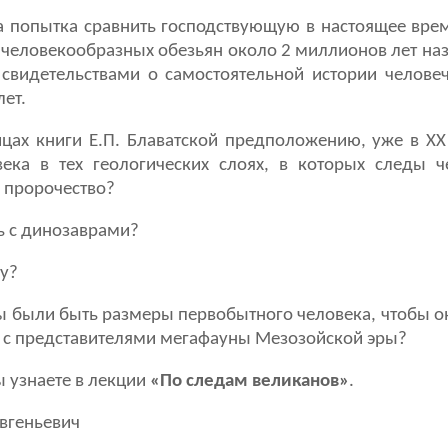
а попытка сравнить господствующую в настоящее вре
 человекообразных обезьян около 2 миллионов лет на
 свидетельствами о самостоятельной истории челове
ет.
ицах книги Е.П. Блаватской предположению, уже в X
ека в тех геологических слоях, в которых следы 
о пророчество?
ь с динозаврами?
у?
ы были быть размеры первобытного человека, чтобы он
 с представителями мегафауны Мезозойской эры?
 узнаете в лекции
«По следам великанов»
.
вгеньевич