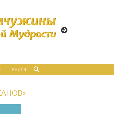
ИНЫ
ННОЙ
ТИ
Найти:
И
КНИГИ
КАНОВ»