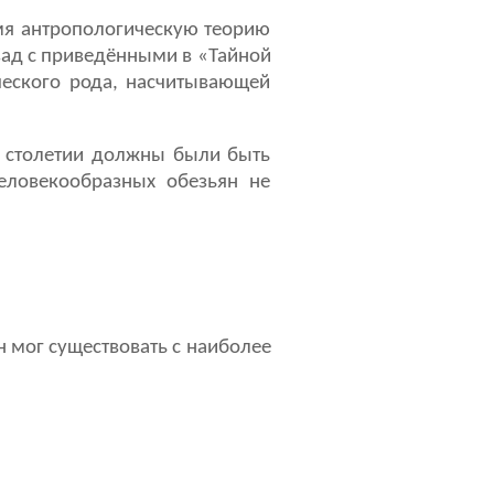
мя антропологическую теорию
зад с приведёнными в «Тайной
ческого рода, насчитывающей
X столетии должны были быть
человекообразных обезьян не
 мог существовать с наиболее