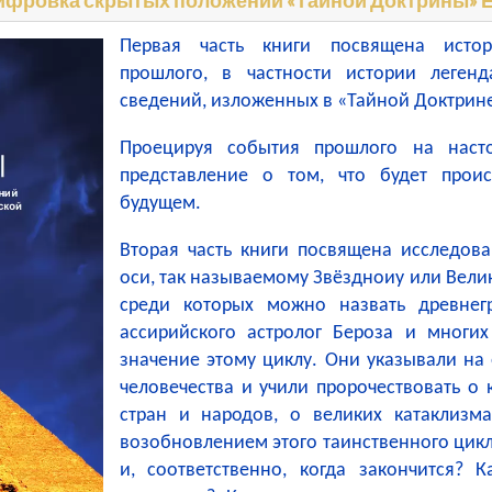
Первая часть книги посвящена исто
прошлого, в частности истории леген
сведений, изложенных в «Тайной Доктрине
Проецируя события прошлого на наст
представление о том, что будет про
будущем.
Вторая часть книги посвящена исследов
оси, так называемому Звёздноиу или Вели
среди которых можно назвать древнегр
ассирийского астролог Бероза и многих
значение этому циклу. Они указывали на 
человечества и учили пророчествовать о
стран и народов, о великих катаклизм
возобновлением этого таинственного цикл
и, соответственно, когда закончится? 