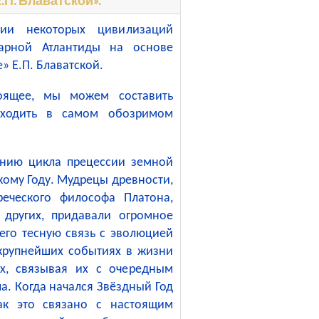
рии некоторых цивилизаций
дарной Атлантиды на основе
» Е.П. Блаватской.
оящее, мы можем составить
исходить в самом обозримом
анию цикла прецессии земной
кому Году. Мудрецы древности,
еческого философа Платона,
 других, придавали огромное
его тесную связь с эволюцией
 крупнейших событиях в жизни
ах, связывая их с очередным
а. Когда начался Звёздный Год
Как это связано с настоящим