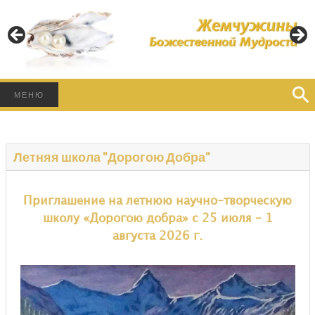
Пусть Свет Божественной Мудрости освещает Ваш
Путь!
ЖЕМЧУЖИНЫ
БОЖЕСТВЕННОЙ
Найти:
МЕНЮ
МУДРОСТИ
Летняя школа "Дорогою Добра"
Приглашение на летнюю научно-творческую
школу «Дорогою добра» с 25 июля – 1
августа 2026 г.