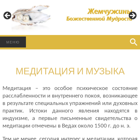
Пусть Свет Божественной Мудрости освещает Ваш
Путь!
ЖЕМЧУЖИНЫ
БОЖЕСТВЕННОЙ
Найти:
МЕНЮ
МУДРОСТИ
МЕДИТАЦИЯ И МУЗЫКА
Медитация – это особое психическое состояние
расслабленности и внутреннего покоя, возникающее
в результате специальных упражнений или духовных
практик. Истоки данного явления находятся в
индуизме, а первые письменные свидетельства о
медитации отмечены в Ведах около 1500 г. до н. э.
Тем не менее, сегодня интерес к медитации, которая