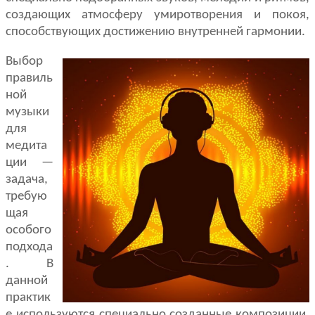
создающих атмосферу умиротворения и покоя,
способствующих достижению внутренней гармонии.
Выбор
правиль
ной
музыки
для
медита
ции —
задача,
требую
щая
особого
подхода
. В
данной
практик
е используются специально созданные композиции,