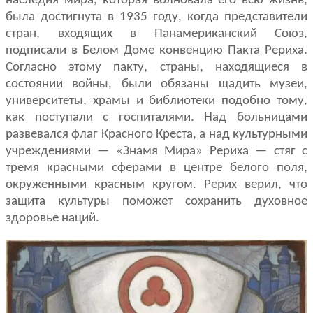
наследия мира, которая волновала его всю жизнь,
была достигнута в 1935 году, когда представи­тели
стран, входящих в Панамериканский Союз,
подписали в Белом Доме конвенцию Пакта Рериха.
Согласно этому пакту, страны, находящиеся в
состоянии войны, были обязаны щадить му­зеи,
университеты, храмы и библиотеки подобно тому,
как поступали с госпиталями. Над больницами
развевался флаг Красного Креста, а над культурными
учреждениями — «Знамя Мира» Рериха — стяг с
тремя красными сферами в центре белого поля,
окруженными красным кругом. Рерих верил, что
защи­та культуры поможет сохранить духовное
здоровье наций.