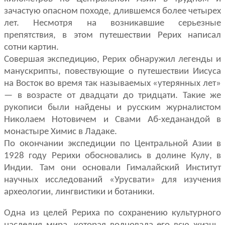
зачастую опасном походе, длившемся более четырех
лет. Несмотря на возникавшие серьезные
препятствия, в этом пу­тешествии Рерих написал
сотни картин.
Совершая экспедицию, Рерих обнаружил легенды и
манускрипты, по­вествующие о путешествии Иисуса
на Восток во время так называемых «утерянных лет»
— в возрасте от двадцати до тридцати. Такие же
рукописи были найдены и русским журналистом
Николаем Нотовичем и Свами Аб-хеданандой в
монастыре Химис в Ладаке.
По окончании экспедиции по Центральной Азии в
1928 году Рерихи обосновались в долине Кулу, в
Индии. Там они основали Гималайский Инс­титут
научных исследований «Урусвати» для изучения
археологии, линг­вистики и ботаники.
Одна из целей Рериха по сохранению культурного