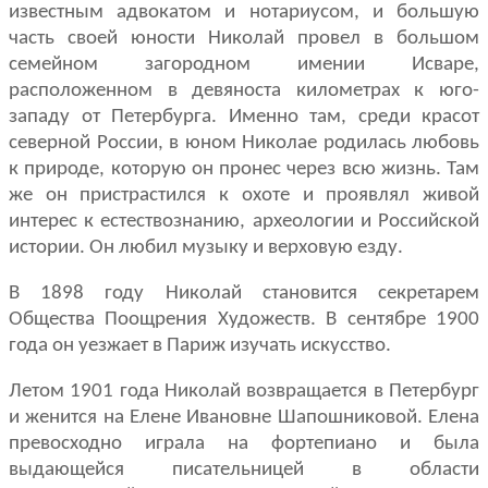
известным адвокатом и нота­риусом, и большую
часть своей юности Николай провел в большом
семейном загородном имении Исваре,
распо­ложенном в девяноста километрах к юго-
западу от Пе­тербурга. Именно там, среди красот
северной России, в юном Николае родилась любовь
к природе, которую он пронес через всю жизнь. Там
же он пристрастился к охо­те и проявлял живой
интерес к естествознанию, археологии и Российской
истории. Он любил музыку и верховую езду.
В 1898 году Николай становится секретарем
Общества Поощрения Худо­жеств. В сентябре 1900
года он уезжает в Париж изучать искусство.
Летом 1901 года Николай возвращается в Петербург
и женится на Елене Ивановне Шапошниковой. Елена
превосходно играла на фортепиано и была
выдаю­щейся писательницей в области