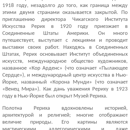
1918 году, незадолго до того, как граница между
этими двумя странами оказывается закрытой. По
приглашению директора Чикагского Института
Искусства Рерих в 1920 году приезжает в
Соединенные Штаты Америки. Он много
путешествует, выступает с лекциями и проводит
выставки своих работ. Находясь в Соеди­ненных
Штатах, Рерих основывает Институт объединенных
искусств, меж­дународное общество художников,
названное «Кор Арденс» (что означает «Пылающее
Сердце»), и международный центр искусства в Нью-
Йорке, названный «Корона Мунди» (что означает
«Венец Мира»). Как дань уваже­ния Рериху в 1923
году в Нью-Йорке был открыт Музей Рериха.
Полотна Рериха вдохновлены историей,
архитектурой и религией; мно­гие отображают
величие природы. Его картины являются
мистическими, аллегорическими и даже