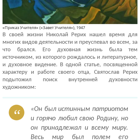
«Приказ Учителя» («Завет Учителя»), 1947
В своей жизни Николай Рерих нашел время для
многих видов деятель­ности и преуспевал во всем, за
что брался. Его духовная жизнь была тем
ис­точником, из которого рождалось и литературное,
и духовное видение. В одной статье, посвященной
характеру и работе своего отца, Святослав Ре­рих
подытожил поиск внутренней духовности
художником:
«Он был истинным патриотом
и горячо любил свою Родину, но
он при­надлежал и всему миру.
Весь мир был полем его