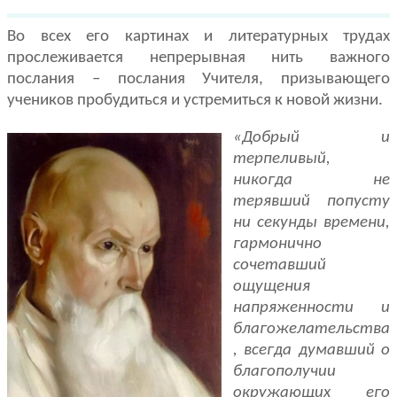
Во всех его картинах и литературных трудах
прослеживается непрерыв­ная нить важного
послания – послания Учителя, призывающего
учеников пробудиться и устремиться к новой жизни.
«Добрый и
терпеливый,
никогда не
терявший попусту
ни секунды вре­мени,
гармонично
сочетавший
ощущения
напряженности и
благожелатель­ства
, всегда думавший о
благополучии
окружающих его