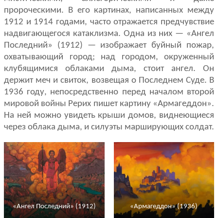
пророческими. В его картинах, написанных меж­ду
1912 и 1914 годами, часто отражается предчувствие
надвигающегося ка­таклизма. Одна из них — «Ангел
Последний» (1912) — изображает буйный по­жар,
охватывающий город; над городом, окруженный
клубящимися обла­ками дыма, стоит ангел. Он
держит меч и свиток, возвещая о Последнем Суде. В
1936 году, непосредственно перед началом второй
мировой войны Рерих пишет картину «Армагеддон».
На ней можно увидеть крыши домов, виднеющиеся
через облака дыма, и силуэты марширующих солдат.
«Ангел Последний» (1912)
«Армагеддон» (1936)