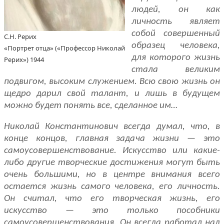
людей, он как
лич­ность являет
собой совершенный
С.Н. Рерих
образец человека,
«Портрет отца» («Профессор Николай
для которого жизнь
Рерих») 1944
ста­ла великим
подвигом, высоким служением. Всю свою жизнь он
щедро дарил свой талант, и лишь в будущем
можно будет понять все, сделанное им…
Николай Константинович всегда думал, что, в
конце концов, главная задача жизни — это
самоусовершенствование. Искусство или какие-
либо другие творческие достижения могут быть
очень большими, но в центре внимания всего
остается жизнь самого человека, его личность.
Он считал, что его творческая жизнь, его
искусство — это только пособники
самоусо­вершенствования. Он всегда работал над