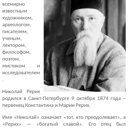
всемирно
известным
художником,
археологом,
пи­сателем,
ученым,
лектором,
философом,
поэтом,
мистиком и
исследовате­лем
.
Николай Рерих
родился в Санкт-Петербурге 9 октября 1874 го­да –
первенец Константина и Марии Рерих.
Имя «Нико­лай» означает «тот, кто преодолевает», а
«Рерих» — «бога­тый славой». Его отец был