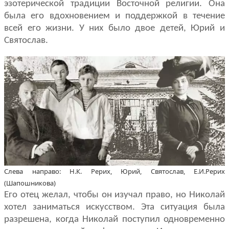
эзотерической традиции Восточной рели­гии. Она
была его вдохновением и подде­ржкой в течение
всей его жизни. У них было двое детей, Юрий и
Святослав.
Слева направо: Н.К. Рерих, Юрий, Святослав, Е.И.Рерих
(Шапошникова)
Его отец желал, чтобы он изучал право, но Николай
хотел заниматься искусством. Эта ситуация была
разрешена, когда Николай поступил однов­ременно