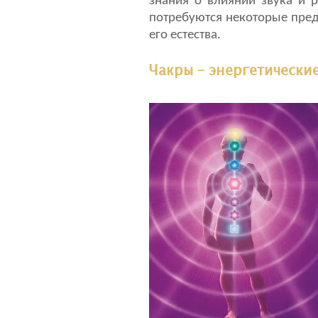
знания о влиянии звука и 
потребуются некоторые пред
его естества.
Чакры – энергетически