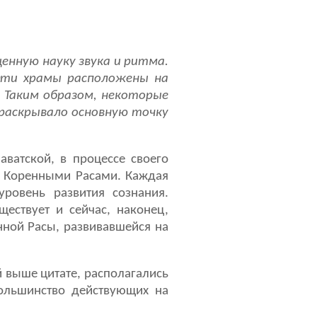
енную науку звука и ритма.
Эти храмы расположены на
а. Таким образом, некоторые
 раскрывало основную точку
ватской, в процессе своего
е Коренными Расами. Каждая
ровень развития сознания.
ествует и сейчас, наконец,
нной Расы, развивавшейся на
й выше цитате, располагались
большинство действующих на