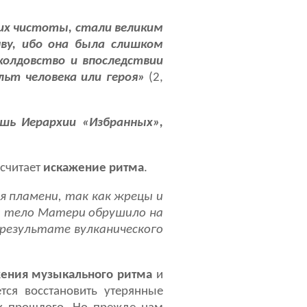
 их чистоты, стали великим
чву, ибо она была слишком
колдовство и впоследствии
ульт человека или героя»
(2,
ишь Иерархии «Избранных»,
 считает
искажение ритма
.
 пламени, так как жрецы и
ли тело Матери обрушило на
 результате вулканического
жения музыкального ритма
и
тся восстановить утерянные