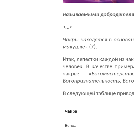
называемыми добродетеля
<…>
Чакры находятся в основани
макушке»
(7).
Итак, лепестки каждой из ч
человек. В качестве приме
чакры:
«Богомастерст
Богопризнательность, Богос
В следующей таблице привод
Ч
акра
Венца