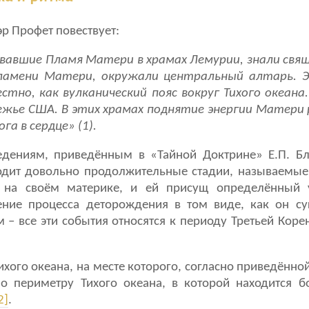
эр Профет повествует:
авшие Пламя Матери в храмах Лемурии, знали свящ
Пламени Матери, окружали центральный алтарь. 
стно, как вулканический пояс вокруг Тихого океан
ежье США. В этих храмах поднятие энергии Матери
а в сердце» (1).
едениям, приведённым в «Тайной Доктрине» Е.П. Бла
ходит довольно продолжительные стадии, называемы
я на своём материке, и ей присущ определённый у
ние процесса деторождения в том виде, как он сущ
 – все эти события относятся к периоду Третьей Коре
ихого океана, на месте которого, согласно приведённо
по периметру Тихого океана, в которой находится 
2]
.