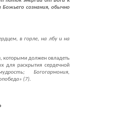
т поток энергий от Бога к
 Божьего сознания, обычно
рдцем, в горле, на лбу и на
и, которыми должен овладеть
ых для раскрытия сердечной
удрость; Богогармония,
победа» (7).
о