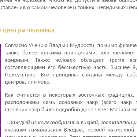
ритма на человека
,
чтобы не допустить вновь ошибо
ставления о самом человеке и тонких, невидимых не
е центры человека
Согласно Учению Владык Мудрости, помимо физичес
также более тонкими принципами, или
телами
:
эфирным. Также человек обладает тремя асп
составляющими его бессмертную часть: Высшее Я
Присутствие. Все принципы связаны между собо
центров, или
чакр.
Как считается в некоторых восточных традициях,
расположены семь основных чакр (всего чакр 
строении чакр было подробно дано через Марка и Эл
«Каждый из колесообразных вихрей, составляющих
учениям Гималайских Владык, некоей частотой