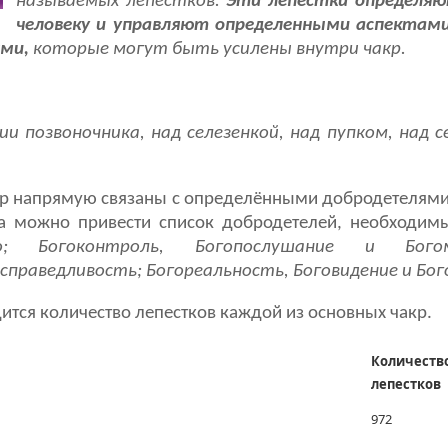
называемых лепестков.
Эти лепестки
определяю
человеку и
управляют определенными аспектами
ми,
которые могут быть усилены внутри чакр.
и позвоночника, над селезенкой, над пупком, над се
акр напрямую связаны с определёнными добродетелям
ра можно привести список добродетелей, необходим
во; Богоконтроль, Богопослушание и Богом
праведливость; Богореальность, Боговидение и Бого
ится количество лепестков каждой из основных чакр.
Количеств
лепестков
972