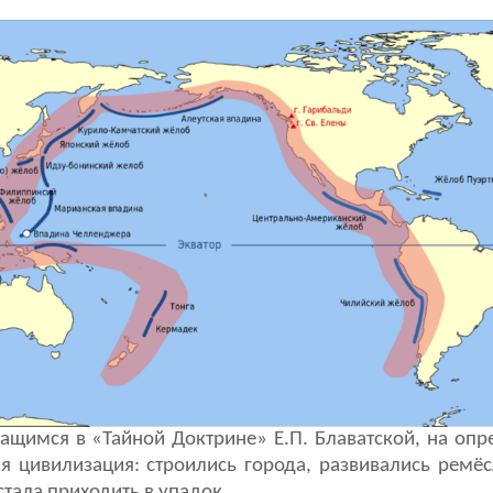
ащимся в «Тайной Доктрине» Е.П. Блаватской, на оп
я цивилизация: строились города, развивались ремёсл
стала приходить в упадок.