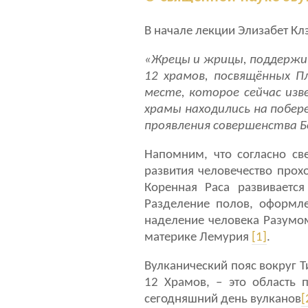
В начале лекции Элизабет Кл
«Жрецы и жрицы, поддержив
12 храмов, посвящённых 
месте, которое сейчас изве
храмы находились на побер
проявления совершенства Бог
Напомним, что согласно св
развития человечество про
Коренная Раса развиваетс
Разделение полов, оформле
наделение человека Разумом
материке Лемурия
[1]
.
Вулканический пояс вокруг Т
12 Храмов, – это область 
сегодняшний день вулканов
[