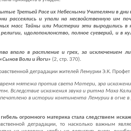
рытые Третьей Расе их Небесными Учителями в дни
ни рассеялись и упали на несвойственную им по
ных масс Тайны или Мистерии эти выродились в 
религии, идолопоклонство, полное суеверий, и в к
ва впало в растление и грех, за исключением л
 «Сынов Воли и Йоги»
(2, стр. 370).
равственной деградации жителей Лемурии Э.К. Профет
время мятежа против света Матери, эра искажения
ритм. Вследствие искажения звука и ритма Маха Ка
печатлено в истории континента Лемурии в огне в
о
гибель огромного материка стала следствием иска
вственной деградации, то насколько важным являе