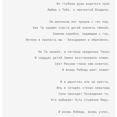
Из глубины души родиться крик

Любви к Тебе, о пресвятой Владыка.

Уж миллионы лет прошли с тех пор,

Как Ты пришёл спасти детей планеты тёмной.

Камням подобно, падающим с гор,

Летели в пропасть мы - безудержно и обречённо.

Но Ты пришёл, и легионы преданных Твоих

В сердцах детей Земли восстановили пламя.

Свет Разума глаза нам осветил,

И вновь Победы реет знамя!

И в джунглях или на кресте,

Иль в четырёх стенах квартиры

Свои проходят Посвящения те,

Кто выбирает Путь Служения Миру.

И вновь Победа, вновь успех,
