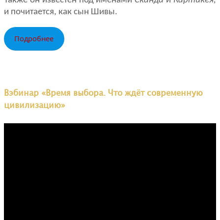
Также он известен под именами
Сканда
и
Картикея,
и почитается, как сын Шивы.
Подробнее
Вэбинар «Время выбора. Что ждёт современную
цивилизацию»