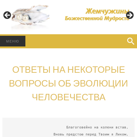
Пусть Свет Божественной Мудрости освещает Ваш
Путь!
ЖЕМЧУЖИНЫ
БОЖЕСТВЕННОЙ
Найти:
МЕНЮ
МУДРОСТИ
ОТВЕТЫ НА НЕКОТОРЫЕ
ВОПРОСЫ ОБ ЭВОЛЮЦИИ
ЧЕЛОВЕЧЕСТВА
Благоговейно на колени встав,

Вновь предстою перед Твоим я Ликом,
