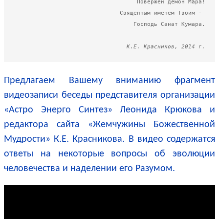
Повержен демон Мара!

Священным именем Твоим - 

Господь Санат Кумара.

К.Е. Красников, 2014 г.
Предлагаем Вашему вниманию фрагмент
видеозаписи беседы представителя организации
«Астро Энерго Синтез» Леонида Крюкова и
редактора сайта «Жемчужины Божественной
Мудрости» К.Е. Красникова. В видео содержатся
ответы на некоторые вопросы об эволюции
человечества и наделении его Разумом.