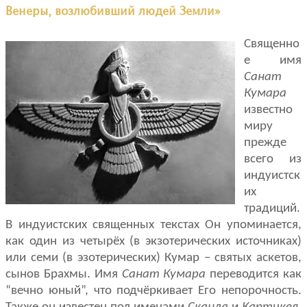
Венеры, возлюбивший людей Земли»
Священно
е имя
Санат
Кумара
известно
миру
прежде
всего из
индуистск
их
традиций.
В индуистских священных текстах Он упоминается,
как один из четырёх (в экзотерических источниках)
или семи (в эзотерических) Кумар – святых аскетов,
сынов Брахмы. Имя
Санат Кумара
переводится как
“вечно юный”, что подчёркивает Его непорочность.