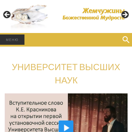
Пусть Свет Божественной Мудрости освещает Ваш
Путь!
ЖЕМЧУЖИНЫ
БОЖЕСТВЕННОЙ
Найти:
МЕНЮ
МУДРОСТИ
УНИВЕРСИТЕТ ВЫСШИХ
НАУК