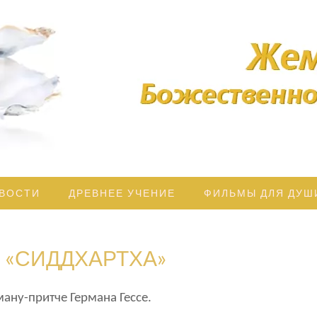
дрости освещает Ваш Путь!
ЖЕМЧУЖ
БОЖЕСТВЕ
МУДРОС
ВОСТИ
ДРЕВНЕЕ УЧЕНИЕ
ФИЛЬМЫ ДЛЯ ДУШ
 «СИДДХАРТХА»
ну-притче Германа Гессе.