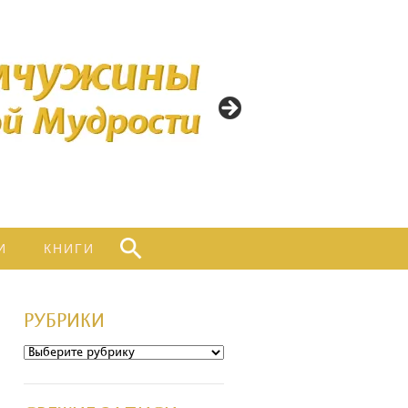
ИНЫ
ННОЙ
ТИ
Найти:
И
КНИГИ
РУБРИКИ
Рубрики