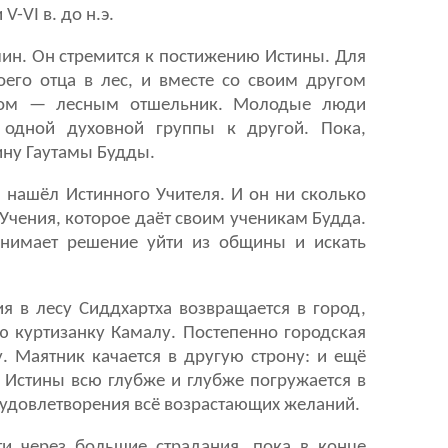
-VI в. до н.э.
н. Он стремится к постижению Истины. Для
оего отца в лес, и вместе со своим другом
аном — лесным отшельник. Молодые люди
т одной духовной группы к другой. Пока,
ину Гаутамы Будды.
н нашёл Истинного Учителя. И он ни сколько
 Учения, которое даёт своим ученикам Будда.
нимает решение уйти из общины и искать
я в лесу Сиддхартха возвращается в город,
ю куртизанку Камалу. Постепенно городская
у. Маятник качается в другую строну: и ещё
 Истины всю глубже и глубже погружается в
 удовлетворения всё возрастающих желаний.
ти через большие страдания, пока в конце