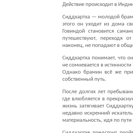
Действие происходит в Индии V
Сиддхартха — молодой брами
этого он уходит из дома св
Говиндой становится сам
путешествуют, переходя о
наконец, не попадают в общ
Сиддхартха понимает, что о
не сомневается в истинности
Однако брамин всё же при
собственный путь.
После долгих лет пребывани
где влюбляется в прекрасну
жизнь затягивает Сиддхартх
недавно искренний искатель
материальность, идя по пути
Сиддхартхе предстоит прой