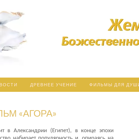
дрости освещает Ваш Путь!
ЖЕМЧУЖ
БОЖЕСТВЕ
МУДРОС
ВОСТИ
ДРЕВНЕЕ УЧЕНИЕ
ФИЛЬМЫ ДЛЯ ДУШ
ЬМ «АГОРА»
т в Александрии (Египет), в конце эпохи
тво набирает популярность и, опираясь на