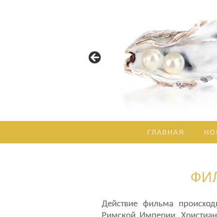
Пусть Свет Божественной Му
ГЛАВНАЯ
НО
ФИЛ
Действие фильма происходи
Римской Империи. Христианс