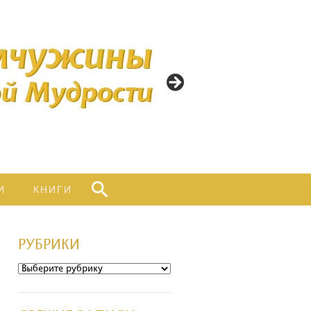
ИНЫ
ННОЙ
ТИ
Найти:
И
КНИГИ
РУБРИКИ
Рубрики