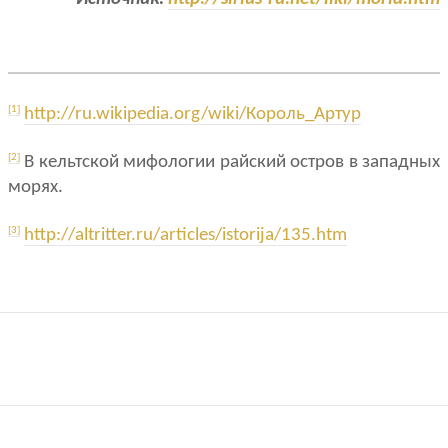
[1]
http://ru.wikipedia.org/wiki/Король_Артур
[2]
В кельтской мифологии райский остров в западных
морях.
[3]
http://altritter.ru/articles/istorija/135.htm