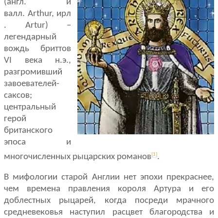
(англ. и
валл. Arthur, ирл
. Artur) –
легендарный
вождь бриттов
VI века н.э.,
разгромивший
завоевателей-
саксов;
центральный
герой
британского
эпоса и
[1]
многочисленных рыцарских романов
.
В мифологии старой Англии нет эпохи прекраснее,
чем времена правления короля Артура и его
доблестных рыцарей, когда посреди мрачного
средневековья наступил расцвет благородства и