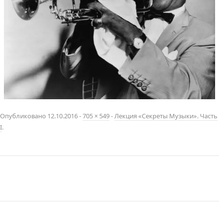
Опубликовано
12.10.2016
-
705 × 549
-
Лекция «Секреты Музыки». Чаcть
I
.