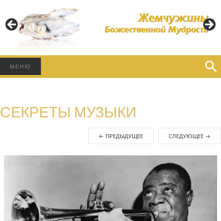
Пусть Свет Божественной Мудрости освещает Ваш
Путь!
ЖЕМЧУЖИНЫ
БОЖЕСТВЕННОЙ
Найти:
МЕНЮ
МУДРОСТИ
СЕКРЕТЫ МУЗЫКИ
←
ПРЕДЫДУЩЕЕ
СЛЕДУЮЩЕЕ
→